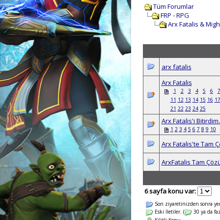
Tüm Forumlar
FRP - RPG
Arx Fatalis & Mig
arx fatalis
Arx Fatalis
1
2
3
4
5
6
11
12
13
14
15
16
1
21
22
23
24
25
Arx Fatalis'i Bitirdi
1
2
3
4
5
6
7
8
9
10
Arx Fatalis'te Tam
ArxFatalis Tam Çö
6 sayfa konu var:
Son ziyaretinizden sonra yeni 
Eski İletiler. (
30 ya da faz
Kilitli Konu.