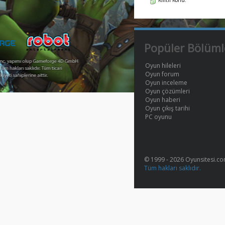
Popüler Bölüml
Oyun hileleri
Oyun forum
Oyun inceleme
Oyun çözümleri
Oyun haberi
Oyun çıkış tarihi
PC oyunu
© 1999 - 2026 Oyunsitesi.c
Tüm hakları saklıdır.