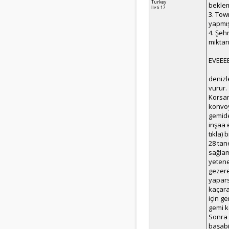
Turkey
beklem
İleti 17
3. Tow
yapmış
4. Şeh
miktar
EVEEEE
denizl
vurur.
Korsan
konvoy
gemide
inşaa 
tıkla)
28 tan
sağlam
yetene
gezere
yapars
kaçara
için g
gemi k
Sonra 
başabi