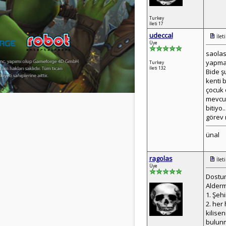
Turkey
İleti 17
udeccal
İlet
Üye
saolas
yapmay
Turkey
İleti 132
Bide ş
kenti 
çocuk 
mevcut
bitiyo
görev n
ünal
ragolas
İlet
Üye
Dostum
Alderm
1. Şehi
2. her 
kilise
bulunm