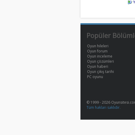
Popüler Bölüml
Oyun hileleri
Oyun forum
Oyun inceleme
Oyun çözümleri
Oyun haberi
Oyun çıkış tarihi
PC oyunu
© 1999 - 2026 Oyunsitesi.c
Tüm hakları saklıdır.