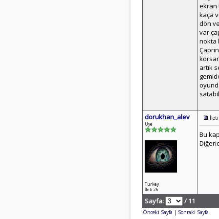
ekran 
kaça v
dön ve
var ça
nokta 
Çaprın
korsan
artık 
gemide
oyunda
satabi
dorukhan_alev
İlet
Üye
Bu kap
Diğeri
Turkey
İleti 26
Sayfa:
/ 11
Önceki Sayfa
|
Sonraki Sayfa