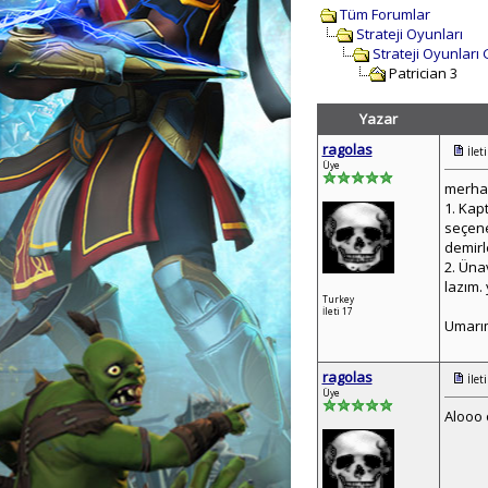
Tüm Forumlar
Strateji Oyunları
Strateji Oyunları
Patrician 3
Yazar
ragolas
İlet
Üye
merhab
1. Kap
seçene
demirl
2. Üna
lazım.
Turkey
İleti 17
Umarım
ragolas
İlet
Üye
Alooo 