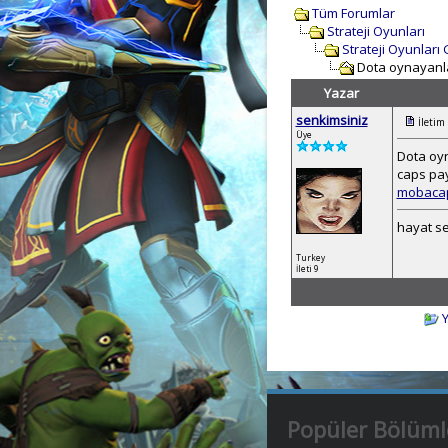
Tüm Forumlar
Strateji Oyunları
Strateji Oyunları
Dota oynayanl
Yazar
senkimsiniz
İletim
Üye
Dota oyn
caps pay
mobaca
hayat se
Turkey
İleti 9
Popüler Bölüml