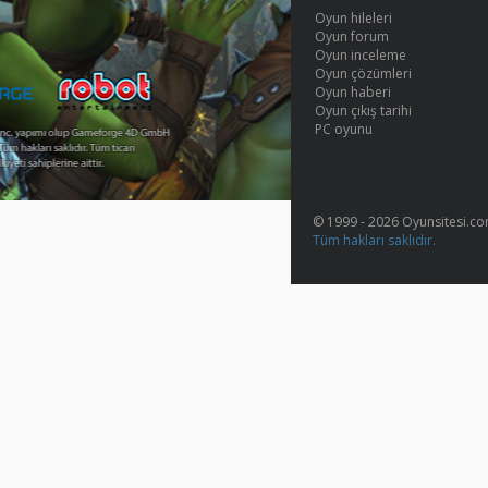
Oyun hileleri
Oyun forum
Oyun inceleme
Oyun çözümleri
Oyun haberi
Oyun çıkış tarihi
PC oyunu
© 1999 - 2026 Oyunsitesi.c
Tüm hakları saklıdır.