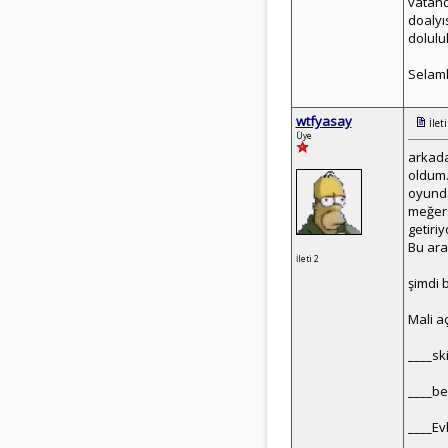
vatand
doalyı
doluluk
Selaml
wtfyasay
İlet
Üye
arkada
oldum.
oyunda
meğers
getiri
Bu ara
İleti 2
şimdi 
Mali a
____ski
____bel
____Ev