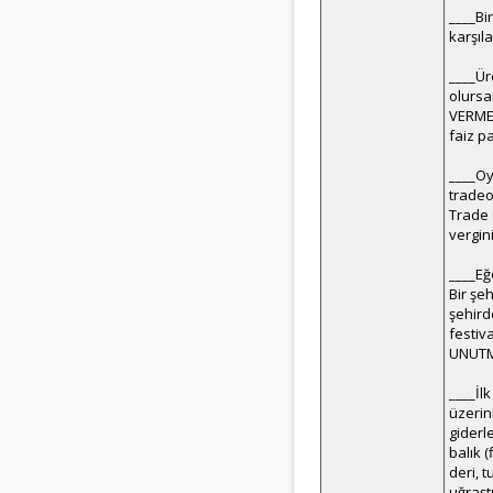
____Bi
karşıl
____Üre
olursa
VERMEK
faiz p
____Oy
tradeo
Trade 
vergin
____Eğ
Bir şe
şehird
festiva
UNUTMA
____İl
üzerin
giderl
balık 
deri, 
uğraşt