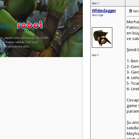
İleti 1
Whitedagger
İlet
Yeni Üye
Merha
Patric
en büy
ve sat
Şimdi 
İleti 1
1- Ben
2- Gem
3- Gem
4- seh
5- Tıc
6- Ure
Cevapl
game s
parama
Şu and
sekıll
Meyhan