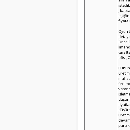
silah a
istedik
, kapt
eşliği
fiyata 
Oyun b
detayı
Önceli
limand
taraft
ofis , 
Bunun 
uretım
malı sa
üretme
vatand
işletm
düşürm
fiyatl
düşüre
üretiml
devaml
para k