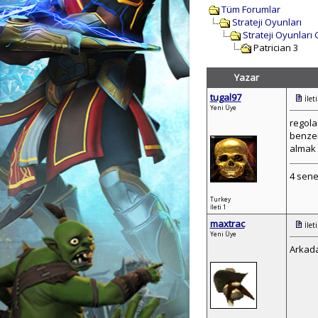
Tüm Forumlar
Strateji Oyunları
Strateji Oyunları
Patrician 3
Yazar
tugal97
İlet
Yeni Üye
regola
benzer
almak 
4 sene
Turkey
İleti 1
maxtrac
İlet
Yeni Üye
Arkada