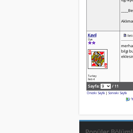
____Be
Aklıma
Kavil
İlet
Üye
merhab
bilgi 
eklesi
Turkey
İleti 4
Sayfa:
/ 11
Önceki Sayfa
|
Sonraki Sayfa
Popüler Bölüml