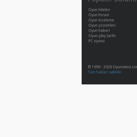
Oyun hileleri
Oyun forum
Oyun inceleme
Oyun çözümleri
Oyun haberi
Oyun çıkış tarihi
PC oyunu
© 1999 - 2026 Oyunsitesi.c
Tüm hakları saklıdır.