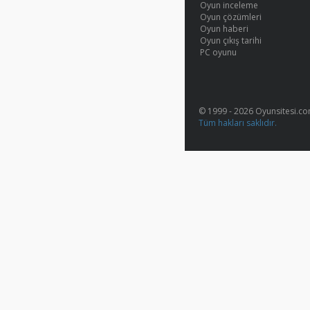
Oyun inceleme
Oyun çözümleri
Oyun haberi
Oyun çıkış tarihi
PC oyunu
© 1999 - 2026 Oyunsitesi.c
Tüm hakları saklıdır.