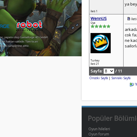
ya bey
İleti 1
WennUS
İlet
Üye
arkada
cok fa
ne kad
sailor
Turkey
İleti 21
Sayfa:
/ 11
Önceki Sayfa
|
Sonraki Sayfa
Popüler Bölüml
Oyun hileleri
Oyun forum