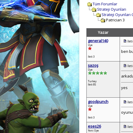
Tüm Forumlar
Strateji Oyunları
Strateji Oyunları
Patrician 3
Yazar
general140
İlet
Üye
ben bu
İleti 3
şazoş
İlet
Üye
arkada
Turkey
İleti 85
yes
goodpunch
İlet
Üye
oyunu 
İleti 3
eses26
İlet
Yeni Üye