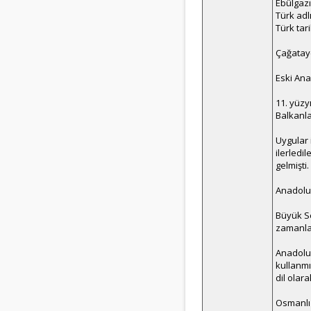
Ebûlgazı
Türk adlı
Türk tari
Çağatayc
Eski Ana
11. yüzy
Balkanla
Uygular 
ilerledi
gelmişti.
Anadolu 
Büyük Se
zamanlar
Anadolu 
kullanmı
dil olara
Osmanlı 