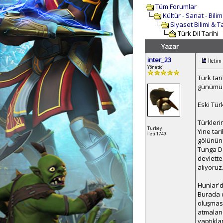
Tüm Forumlar
Kültür - Sanat - Bili
Siyaset Bilimi & T
Türk Dil Tarihi
Yazar
inter_23
İletim
Yönetici
Türk tar
günümüz
Eski Türk
Türkleri
Turkey
Yine tari
İleti 1749
gölünün 
Tunga Des
devlette
alıyoruz
Hunlar'd
Burada d
oluşması
atmalarıd
yaptıkla