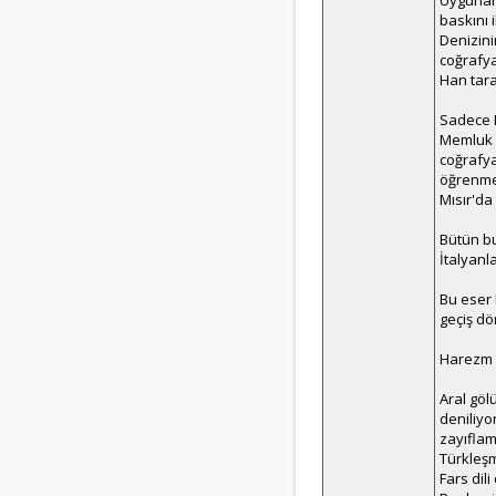
Uygurlar
baskını 
Denizini
coğrafya
Han tara
Sadece K
Memluk d
coğrafya
öğrenmey
Mısır'da
Bütün bu
İtalyanl
Bu eser 
geçiş dö
Harezm T
Aral göl
deniliyo
zayıflam
Türkleşm
Fars dil