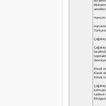
Bu devri
Muhammed
amelleri
Harezm T
Harzemi 
Türkçesi
Çağatay 
Çağatay 
tarafınd
taşımakt
devreye a
Klasik ö
Klasik d
Klasik s
Çağatay 
tutmuştu
sadece Ç
Ebülgazi