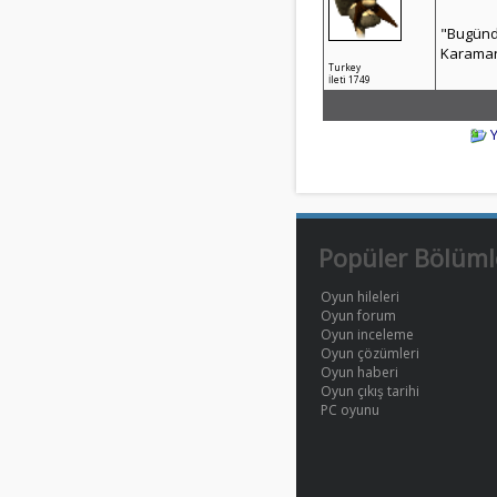
"Bugünde
Karaman
Turkey
İleti 1749
Popüler Bölüml
Oyun hileleri
Oyun forum
Oyun inceleme
Oyun çözümleri
Oyun haberi
Oyun çıkış tarihi
PC oyunu