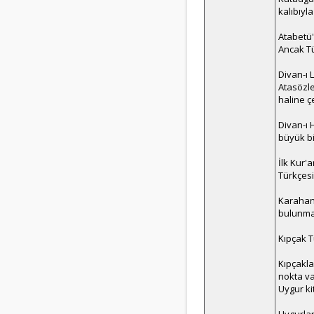
kalıbıyl
Atabetü'
Ancak Tü
Divan-ı L
Atasözle
haline çe
Divan-ı 
büyük bi
İlk Kur'a
Türkçesi 
Karahanl
bulunma
Kıpçak T
Kıpçakla
nokta va
Uygur ki