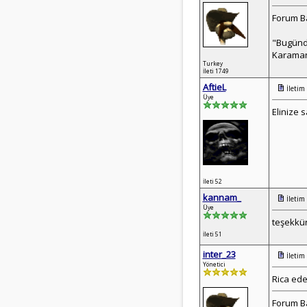
Forum Ba
"Bugünde
Karaman
Turkey
İleti 1749
AftieL
İletim
Üye
Elinize s
İleti 52
kannam_
İletim
Üye
teşekkür
İleti 51
inter_23
İletim
Yönetici
Rica ede
Forum Ba