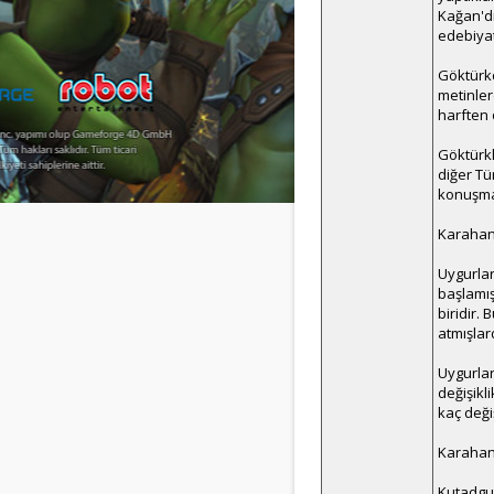
Kağan'dı
edebiya
Göktürkç
metinler
harften 
Göktürkl
diğer Tü
konuşma 
Karahanl
Uygurlar
başlamış
biridir.
atmışlar
Uygurları
değişikli
kaç değiş
Karahanl
Kutadgu B