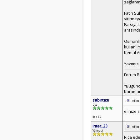
sağlanmı
Fatih Su
yitirmey
Farsça, 
arasınd
Osmanlı 
kullanıl
Kemal At
Yazımızı
Forum Ba
"Bugünde
Karaman
sabırtası
İletim
Üye
elinize s
İleti 60
inter_23
İletim
Yönetici
Rica ede