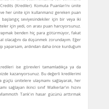
redits (Krediler). Komuta Puanları’nı ünite
 ve her ünite için kullanmanız gereken puan
 başlangıç seviyesindekiler için bir veya iki
eler için yedi, on arası puan harcıyorsunuz.
 yapmak benden hiç para götürmüyor, fakat
l olacağını da düşünmek zorundayım. Eğer
k jip yaparsam, ardından daha önce kurduğum
redileri ise görevleri tamamladıkça ya da
nizde kazanıyorsunuz. Bu değerli kredilerimi
ha güçlü ünitelere ulaşmamı sağlayarak, her
mı sağlayan ikinci sınıf Walkerlar’ın hızını
f Mammoth Tank'ın hasar gücünü arttırmak