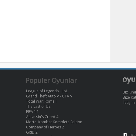
Popüler Oyunlar
League of Legends - LoL
Biz Kimi
Grand Theft Auto V - GTA V
Bize Kat
Total War: Rome II
İletişim
The Last of Us
FIFA 14
Assassin's Creed 4
Mortal Kombat Komplete Edition
Company of Heroes 2
GRID 2
face