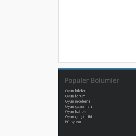
Popüler Bölümler
Oyun hileleri
Oyun forum
Oyun inceleme
Oyun çözümleri
Oyun haberi
Oyun çıkış tarihi
PC oyunu