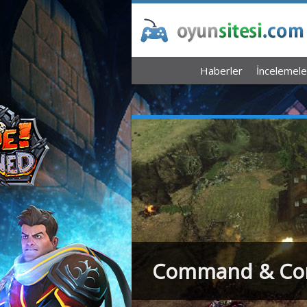
Haberler
İncelemele
Command & Conq