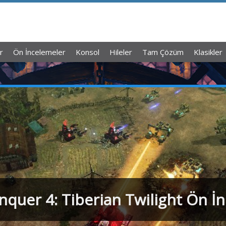
r
Ön İncelemeler
Konsol
Hileler
Tam Çözüm
Klasikler
uer 4: Tiberian Twilight Ön İ