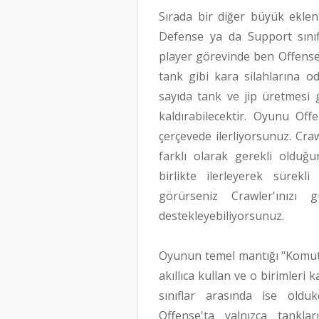
Sırada bir diğer büyük eklent
Defense ya da Support sınıfl
player görevinde ben Offense 
tank gibi kara silahlarına 
sayıda tank ve jip üretmesi
kaldırabilecektir. Oyunu Of
çerçevede ilerliyorsunuz. Cra
farklı olarak gerekli olduğun
birlikte ilerleyerek sürekl
görürseniz Crawler'ınızı 
destekleyebiliyorsunuz.
Oyunun temel mantığı "Komuta 
akıllıca kullan ve o birimleri
sınıflar arasında ise oldu
Offense'ta yalnızca tankla