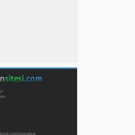
z?
ılın
book.com/oyunsitesi