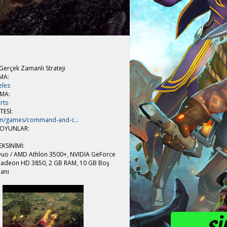
erçek Zamanlı Strateji
RMA:
eles
RMA:
rts
ESİ:
m/games/command-and-c...
 OYUNLAR:
EKSİNİMİ:
 Duo / AMD Athlon 3500+, NVIDIA GeForce
 Radeon HD 3850, 2 GB RAM, 10 GB Boş
lanı