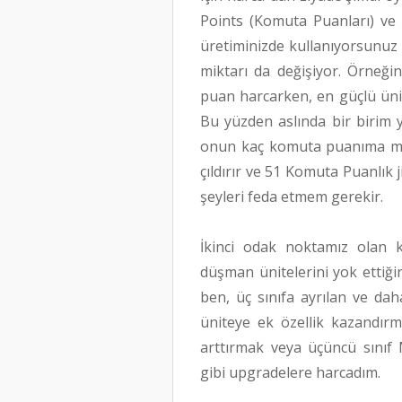
Points (Komuta Puanları) ve C
üretiminizde kullanıyorsunuz
miktarı da değişiyor. Örneğin
puan harcarken, en güçlü ünit
Bu yüzden aslında bir birim
onun kaç komuta puanıma ma
çıldırır ve 51 Komuta Puanlı
şeyleri feda etmem gerekir.
İkinci odak noktamız olan k
düşman ünitelerini yok ettiği
ben, üç sınıfa ayrılan ve da
üniteye ek özellik kazandırma
arttırmak veya üçüncü sını
gibi upgradelere harcadım.