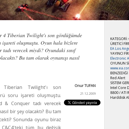
 Tiberian Twilight'ı son gördüğümde
KATEGORİ: G
 işareti oluşmuştu. Oyun hala bizlere
ÜRETİCİ Fİ
EA Los Ang
adı verecek miydi? Oyundaki sınıf
YAYINCI Fİ
 olacaktı? Bu tam olarak oynanışı nasıl
Electronic A
OYUNUN SİT
www.ea.co
BENZEDİĞİ
Red Alert
SİSTEM GER
Onur TUFAN
berian Twilight'ı son
Intel Core
8800 / ATI
21.12.2009
ü soru işareti oluşmuştu.
Harddisk A
d & Conquer tadı verecek
nasıl bir şey olacaktı? Bu tam
yecekti? Sonunda oyunu biraz
 C&C4'teki tüm bu değişik