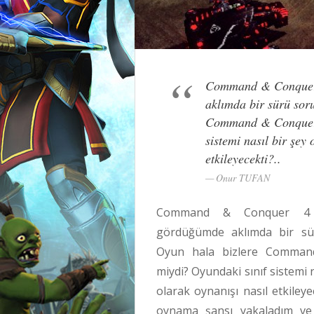
Command & Conquer 4
aklımda bir sürü soru
Command & Conquer t
sistemi nasıl bir şey
etkileyecekti?..
Onur TUFAN
Command & Conquer 4 Ti
gördüğümde aklımda bir sür
Oyun hala bizlere Comman
miydi? Oyundaki sınıf sistemi 
olarak oynanışı nasıl etkile
oynama şansı yakaladım ve