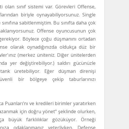
i olan sınıf sistemi var. Görevleri Offense,
arından biriyle oynayabiliyorsunuz. Single
sınıfına sabitlenmiştim. Bu sınıfta daha çok
odaklanıyorsunuz. Offense oyuncusunun çok
 gerekiyor. Böylece çoğu düşmanını ortadan
fense olarak oynadığınızda oldukça düz bir
wler'ınız (merkez üniteniz. Diğer ünitelerden
da yer değiştirebiliyor.) saldırı gücünüzle
i tank üretebiliyor. Eğer düşman direnişi
güvenli bir bölgeye çekip taburlarınızı
Puanları’nı ve kredileri birimler yaratırken
 kazanmak için doğru yönet" şeklinde olurken,
kça büyük farklılıklar gözüküyor. Örneği
rınıza odaklanmanız yeterliyken, Defense