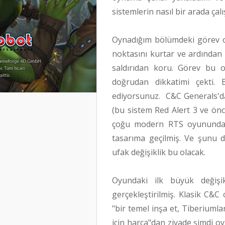
sistemlerin nasıl bir arada çal
Oynadığım bölümdeki görev old
noktasını kurtar ve ardından
saldırıdan koru. Görev bu o
doğrudan dikkatimi çekti. B
ediyorsunuz. C&C Generals'da
(bu sistem Red Alert 3 ve önce
çoğu modern RTS oyununda k
tasarıma geçilmiş. Ve şunu d
ufak değişiklik bu olacak.
Oyundaki ilk büyük değişi
gerçekleştirilmiş. Klasik C&C
"bir temel inşa et, Tiberiumla
için harca"dan ziyade şimdi o