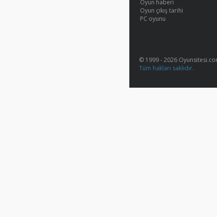
Oyun haberi
Oyun çıkış tarihi
PC oyunu
© 1999 - 2026 Oyunsitesi.c
Tüm hakları saklıdır.