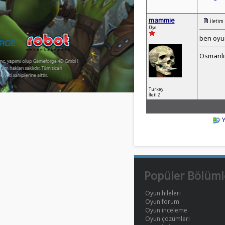
mammie
İletim
Üye
ben oyun
Osmanlını
Turkey
İleti 2
Popüler Bölüml
Oyun hileleri
Oyun forum
Oyun inceleme
Oyun çözümleri