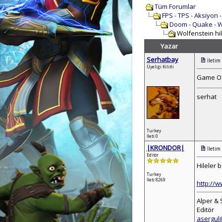
Tüm Forumlar
FPS - TPS - Aksiyon 
Doom - Quake - W
Wolfenstein hil
Yazar
Serhatbay
İletim
Üyeliği Kilitli
Game Of 
serhat
Turkey
İleti 0
|KRONDOR|
İletim
Editör
Hileler 
Turkey
İleti 8269
http://w
Alper &
Editör
asergul