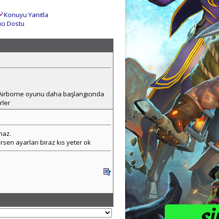
Konuyu Yanıtla
ıcı Dostu
 Airborne oyunu daha başlangıcında
rler
maz.
rsen ayarları biraz kıs yeter ok