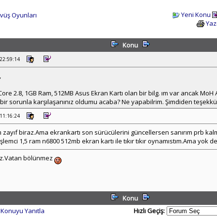
Yeni Konu
övüş Oyunları
Yaz
Konu
 22:59:14
,
re 2.8, 1GB Ram, 512MB Asus Ekran Kartı olan bir bilg. ım var ancak MoH
r bir sorunla karşılaşanınız oldumu acaba? Ne yapabilrim. Şimdiden teşekkü
 11:16:24
 zayıf biraz.Ama ekrankartı son sürücülerini güncellersen sanırım prb kal
lemci 1,5 ram n6800 512mb ekran kartı ile tıkır tıkır oynamıstım.Ama yok de
mez.Vatan bölünmez
Konu
Konuyu Yanıtla
Hızlı Geçiş: