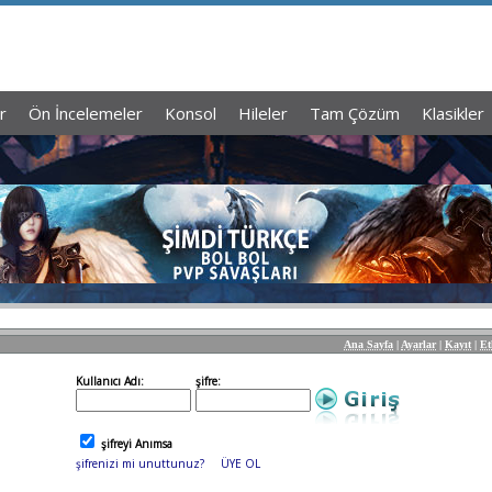
r
Ön İncelemeler
Konsol
Hileler
Tam Çözüm
Klasikler
Ana Sayfa
|
Ayarlar
|
Kayıt
|
Et
Kullanıcı Adı:
şifre:
şifreyi Anımsa
şifrenizi mi unuttunuz?
ÜYE OL