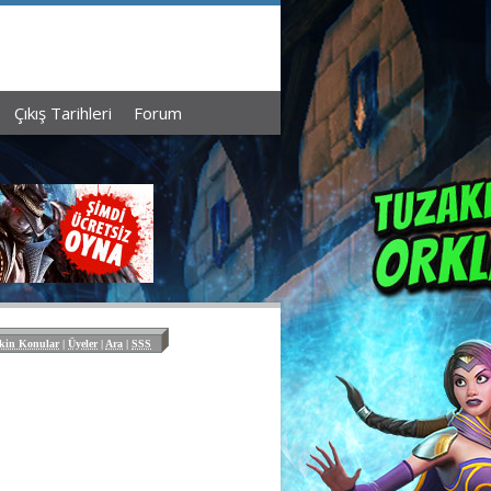
Çıkış Tarihleri
Forum
kin Konular
|
Üyeler
|
Ara
|
SSS