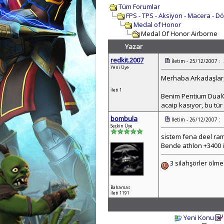
Tüm Forumlar
FPS - TPS - Aksiyon - Macera - D
Medal of Honor
Medal Of Honor Airborne
Yazar
redkit.2007
İletim - 25/12/2007 :
Yeni Üye
Merhaba Arkadaşlar
İleti 1
Benim Pentium DualCo
acaip kasıyor, bu tü
bombula
İletim - 26/12/2007 :
Seçkin Üye
sistem fena deel ram
Bende athlon +3400 iş
3 silahşörler öl
Bahamas
İleti 1191
Yeni Konu