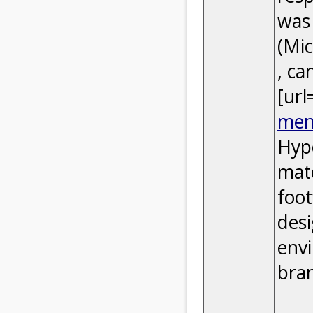
was 
(Mic
, ca
[url
men
Hype
matc
foot
desi
envi
bra