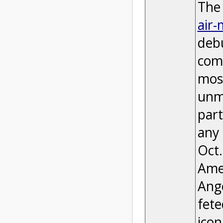
The 
air-
deb
comp
most
unma
part
any 
Oct.
Amer
Ange
fete
icon