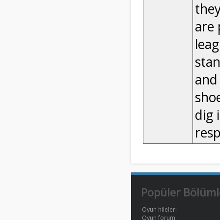
they
are 
leag
stan
and 
shoe
dig 
resp
Popüler Bölüml
Oyun hileleri
Oyun forum