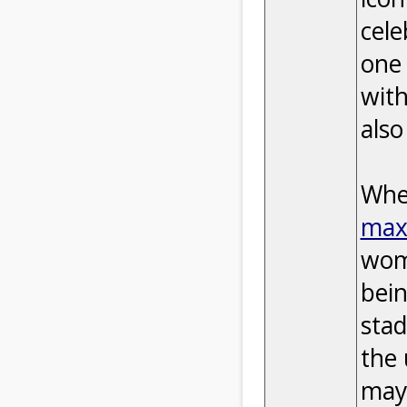
cele
one 
with
also
When
max
wome
bein
stad
the 
may 