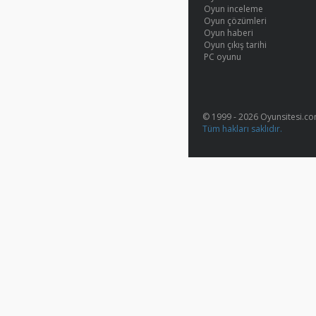
Oyun inceleme
Oyun çözümleri
Oyun haberi
Oyun çıkış tarihi
PC oyunu
© 1999 - 2026 Oyunsitesi.c
Tüm hakları saklıdır.