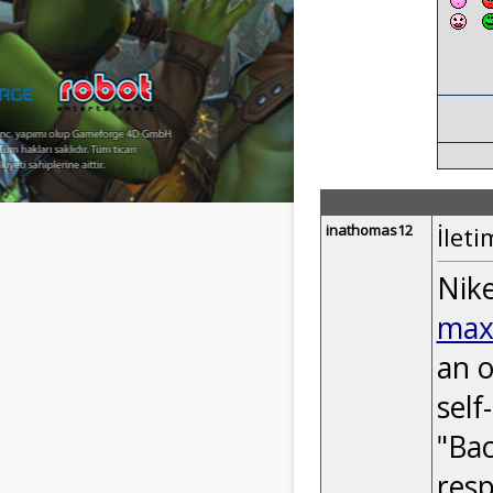
inathomas12
İleti
Nike
max
an o
self
"Bac
resp