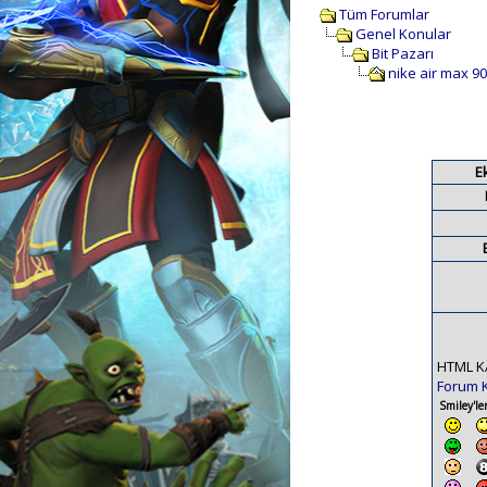
Tüm Forumlar
Genel Konular
Bit Pazarı
nike air max 9
E
HTML K
Forum 
Smiley'ler