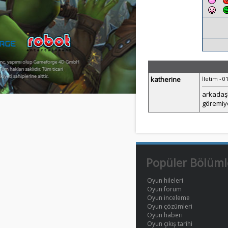
katherine
İletim - 0
arkadaşl
göremiy
Popüler Bölüml
Oyun hileleri
Oyun forum
Oyun inceleme
Oyun çözümleri
Oyun haberi
Oyun çıkış tarihi