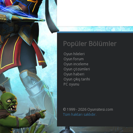
Popüler Bölümler
Oyun hileleri
Oyun forum
Oyun inceleme
Oyun çözümleri
Oyun haberi
Oyun çıkış tarihi
PC oyunu
© 1999 - 2026 Oyunsitesi.com
Tüm hakları saklıdır.