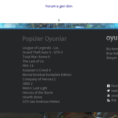
Forum'a geri dön
0
Popüler Oyunlar
League of Legends - LoL
Biz Kimi
Grand Theft Auto V - GTA V
Bize Kat
Total War: Rome II
İletişim
The Last of Us
FIFA 14
Assassin's Creed 4
Mortal Kombat Komplete Edition
Company of Heroes 2
GRID 2
face
Metro: Last Light
twit
Heroes of the Storm
you
Hearth Stone
RSS
GTA San Andreas Hileleri