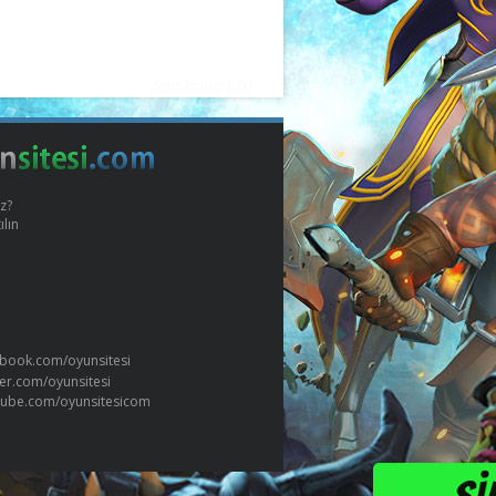
Snitz Forums 2000
z?
ılın
book.com/oyunsitesi
ter.com/oyunsitesi
tube.com/oyunsitesicom