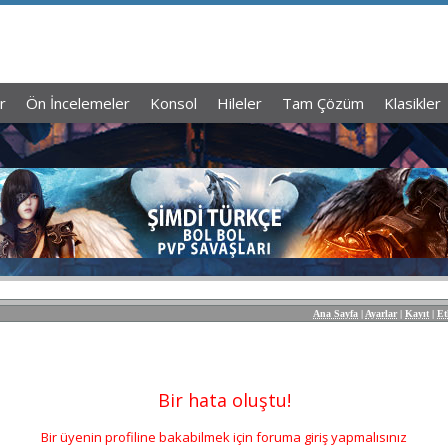
r
Ön İncelemeler
Konsol
Hileler
Tam Çözüm
Klasikler
Ana Sayfa
|
Ayarlar
|
Kayıt
|
Et
Bir hata oluştu!
Bir üyenin profiline bakabilmek için foruma giriş yapmalısınız