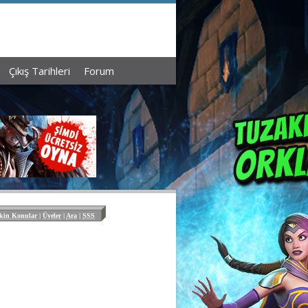
Çıkış Tarihleri
Forum
kin Konular
|
Üyeler
|
Ara
|
SSS