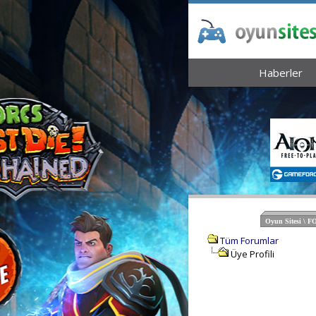
Haberler
Oyun Sitesi \ 
Tüm Forumlar
Üye Profili