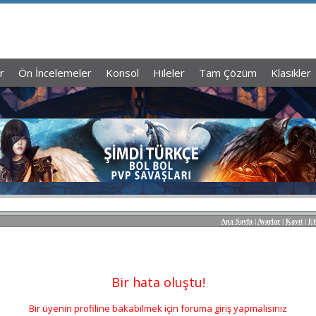
r
Ön İncelemeler
Konsol
Hileler
Tam Çözüm
Klasikler
Ana Sayfa
|
Ayarlar
|
Kayıt
|
Et
Bir hata oluştu!
Bir üyenin profiline bakabilmek için foruma giriş yapmalısınız