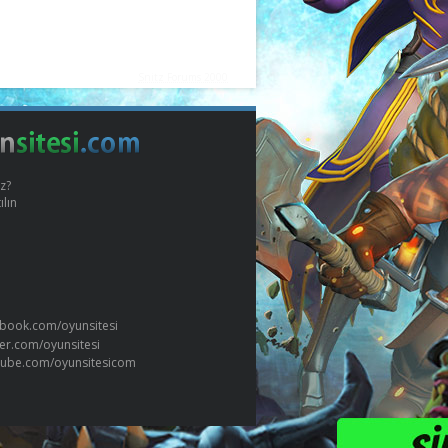
Snitz Forums 2000
z?
ılın
book.com/oyunsitesi
ter.com/oyunsitesi
tube.com/oyunsitesicom