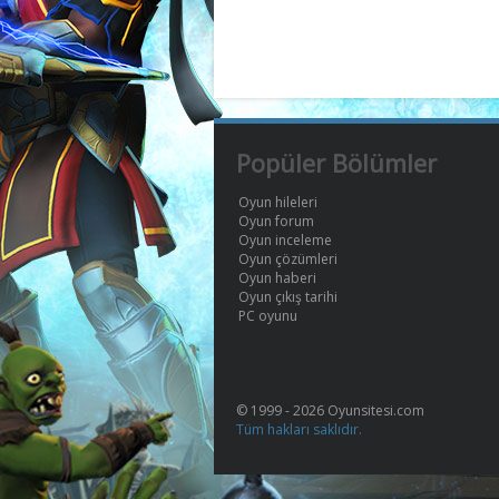
Popüler Bölümler
Oyun hileleri
Oyun forum
Oyun inceleme
Oyun çözümleri
Oyun haberi
Oyun çıkış tarihi
PC oyunu
© 1999 - 2026 Oyunsitesi.com
Tüm hakları saklıdır.