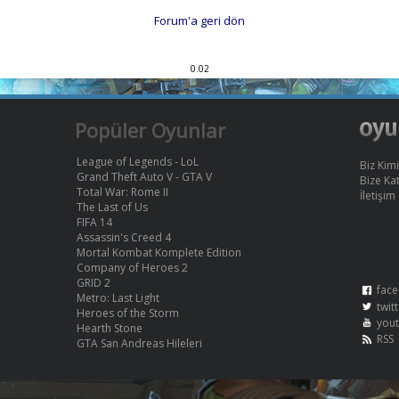
Forum'a geri dön
0.02
Popüler Oyunlar
League of Legends - LoL
Biz Kimi
Grand Theft Auto V - GTA V
Bize Kat
Total War: Rome II
İletişim
The Last of Us
FIFA 14
Assassin's Creed 4
Mortal Kombat Komplete Edition
Company of Heroes 2
GRID 2
face
Metro: Last Light
twit
Heroes of the Storm
you
Hearth Stone
RSS
GTA San Andreas Hileleri