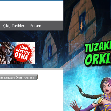
Çıkış Tarihleri
Forum
kin Konular
|
Üyeler
|
Ara
|
SSS